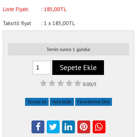
Liste Fiyatı
:
185
,00
TL
Taksitli fiyat
:
1 x
185
,00
TL
Temin süresi 1 gündür.
Sepete Ekle
0.00/5
Tavsiye et
Hata bildir
Favorilerime Ekle