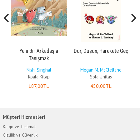
Yeni Bir Arkadaşla
Dur, Düşün, Harekete Geç
Tanışmak
y
Nishi Singhal
Megan M. McClelland
Koala Kitap
Sola Unitas
187
,00
TL
450
,00
TL
Müşteri Hizmetleri
Kargo ve Teslimat
Gizlilik ve Güvenlik