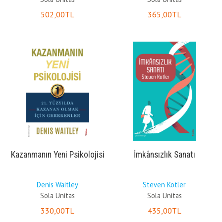
502
,00
TL
365
,00
TL
Kazanmanın Yeni Psikolojisi
İmkânsızlık Sanatı
Denis Waitley
Steven Kotler
Sola Unitas
Sola Unitas
330
,00
TL
435
,00
TL