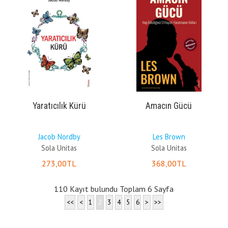
Yaratıcılık Kürü
Amacın Gücü
Jacob Nordby
Les Brown
Sola Unitas
Sola Unitas
273
,00
TL
368
,00
TL
110 Kayıt bulundu Toplam 6 Sayfa
<<
<
1
2
3
4
5
6
>
>>