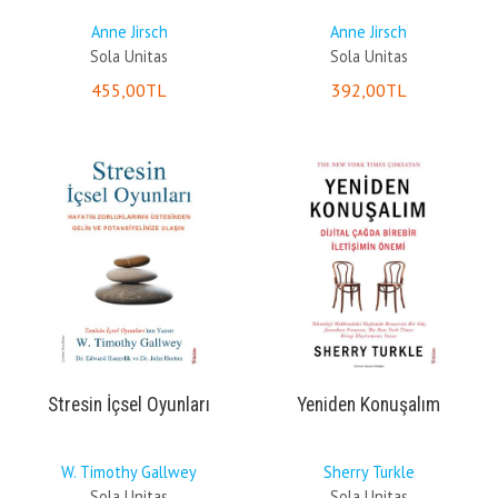
Anne Jirsch
Anne Jirsch
Sola Unitas
Sola Unitas
455
,00
TL
392
,00
TL
Stresin İçsel Oyunları
Yeniden Konuşalım
W. Timothy Gallwey
Sherry Turkle
Sola Unitas
Sola Unitas