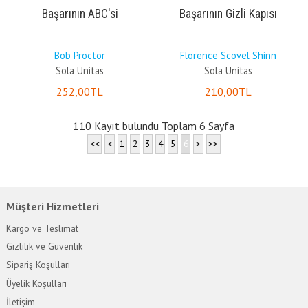
Başarının ABC'si
Başarının Gizli Kapısı
Bob Proctor
Florence Scovel Shinn
Sola Unitas
Sola Unitas
252
,00
TL
210
,00
TL
110 Kayıt bulundu Toplam 6 Sayfa
<<
<
1
2
3
4
5
6
>
>>
Müşteri Hizmetleri
Kargo ve Teslimat
Gizlilik ve Güvenlik
Sipariş Koşulları
Üyelik Koşulları
İletişim