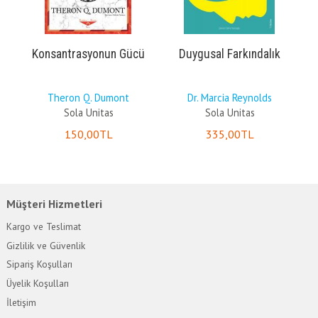
Konsantrasyonun Gücü
Duygusal Farkındalık
ar
Theron Q. Dumont
Dr. Marcia Reynolds
Sola Unitas
Sola Unitas
150
,00
TL
335
,00
TL
Müşteri Hizmetleri
Kargo ve Teslimat
Gizlilik ve Güvenlik
Sipariş Koşulları
Üyelik Koşulları
İletişim