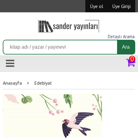
Üye ol
Üye Girişi
Detaylı Arama
Ara
0
Anasayfa
>
Edebiyat