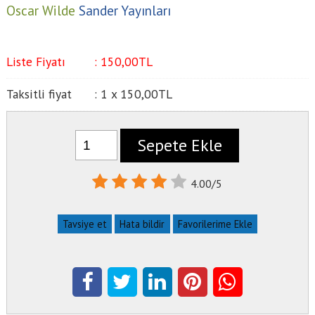
Oscar Wilde
Sander Yayınları
Liste Fiyatı
:
150
,00
TL
Taksitli fiyat
:
1 x
150
,00
TL
Sepete Ekle
4.00/5
Tavsiye et
Hata bildir
Favorilerime Ekle