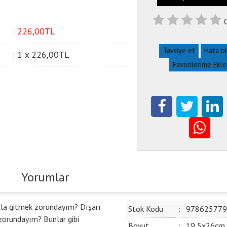
:
226
,00
TL
Tavsiye et
Hata bi
:
1 x
226
,00
TL
Favorilerime Ekle
Yorumlar
la gitmek zorundayım? Dışarı
Stok Kodu
:
978625779
orundayım? Bunlar gibi
Boyut
:
19,5x26cm