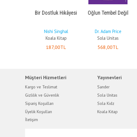
mle Gurur
Bir Dostluk Hikâyesi
Oğlun Tembel Değil
orum - PD
erisi
ie Wright
Nishi Singhal
Dr. Adam Price
la Kidz
Koala Kitap
Sola Unitas
5
,00
TL
187
,00
TL
568
,00
TL
Müşteri Hizmetleri
Yayınevleri
Kargo ve Teslimat
Sander
Gizlilik ve Güvenlik
Sola Unitas
Sipariş Koşulları
Sola Kidz
Üyelik Koşulları
Koala Kitap
İletişim