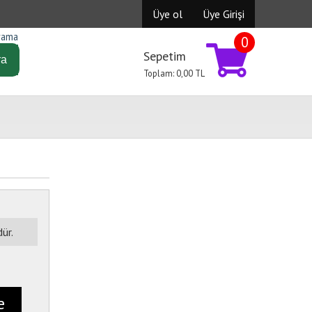
Üye ol
Üye Girişi
rama
0
Sepetim
ra
Toplam:
0,00
TL
ür.
e