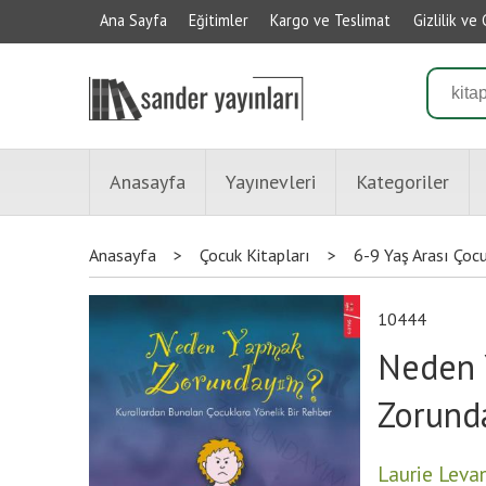
Ana Sayfa
Eğitimler
Kargo ve Teslimat
Gizlilik ve
Anasayfa
Yayınevleri
Kategoriler
Anasayfa
>
Çocuk Kitapları
>
6-9 Yaş Arası Çocu
10444
Neden 
Zorund
Laurie Leva