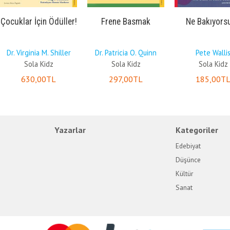
Çocuklar İçin Ödüller!
Frene Basmak
Ne Bakıyors
Dr. Virginia M. Shiller
Dr. Patricia O. Quinn
Pete Walli
Sola Kidz
Sola Kidz
Sola Kidz
630
,00
TL
297
,00
TL
185
,00
T
Yazarlar
Kategoriler
Edebiyat
Düşünce
Kültür
Sanat