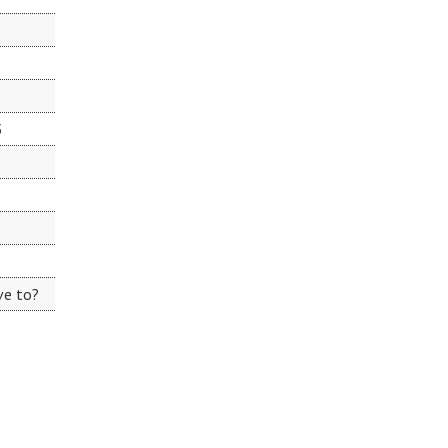
5
ve to?