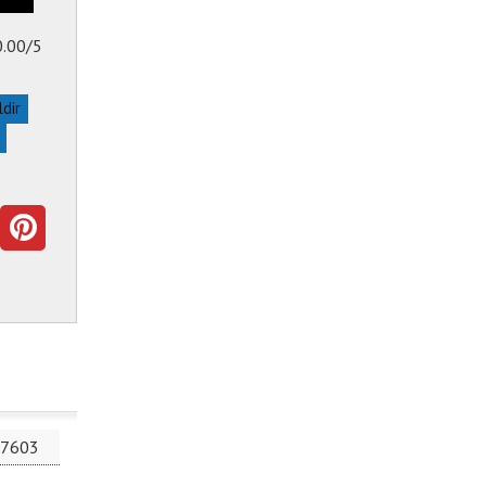
0.00/5
ldir
7603