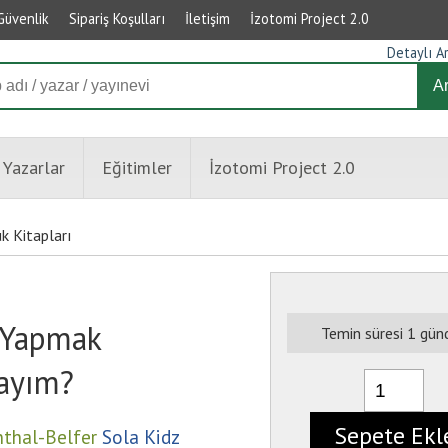
 Güvenlik
Sipariş Koşulları
İletişim
İzotomi Project 2.0
Detaylı A
A
Yazarlar
Eğitimler
İzotomi Project 2.0
k Kitapları
Yapmak
Temin süresi 1 günd
ayım?
Sepete Ekl
nthal-Belfer
Sola Kidz