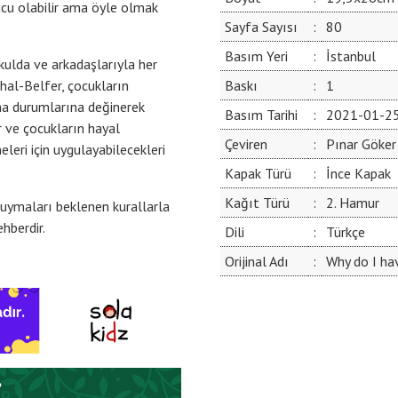
zucu olabilir ama öyle olmak
Sayfa Sayısı
:
80
Basım Yeri
:
İstanbul
okulda ve arkadaşlarıyla her
thal-Belfer, çocukların
Baskı
:
1
pma durumlarına değinerek
Basım Tarihi
:
2021-01-2
 ve çocukların hayal
Çeviren
:
Pınar Göker
leri için uygulayabilecekleri
Kapak Türü
:
İnce Kapak
Kağıt Türü
:
2. Hamur
uymaları beklenen kurallarla
hberdir.
Dili
:
Türkçe
Orijinal Adı
:
Why do I ha