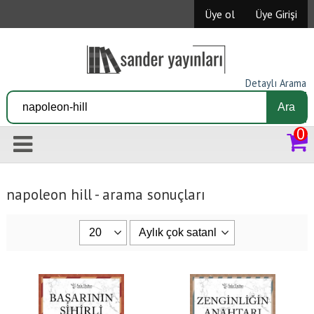
Üye ol
Üye Girişi
Detaylı Arama
Ara
0
napoleon hill - arama sonuçları