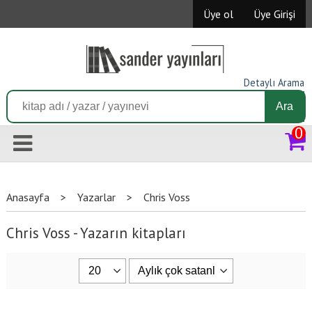
Üye ol
Üye Girişi
Detaylı Arama
Ara
0
Anasayfa
>
Yazarlar
>
Chris Voss
Chris Voss - Yazarın kitapları