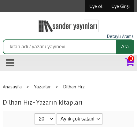
Üye ol
Üye Girişi
Detaylı Arama
Ara
0
Anasayfa
>
Yazarlar
>
Dilhan Hız
Dilhan Hız - Yazarın kitapları