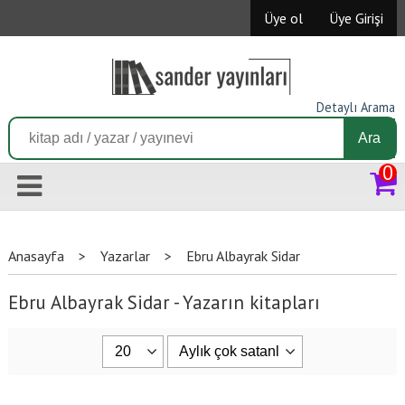
Üye ol
Üye Girişi
Detaylı Arama
Ara
0
Anasayfa
>
Yazarlar
>
Ebru Albayrak Sidar
Ebru Albayrak Sidar - Yazarın kitapları