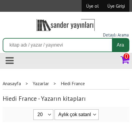
Üye ol
Üye Girişi
Detaylı Arama
Ara
0
Anasayfa
>
Yazarlar
>
Hiedi France
Hiedi France - Yazarın kitapları