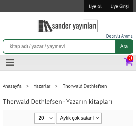
Üye ol
Üye Girişi
Detaylı Arama
Ara
0
Anasayfa
>
Yazarlar
>
Thorwald Dethlefsen
Thorwald Dethlefsen - Yazarın kitapları